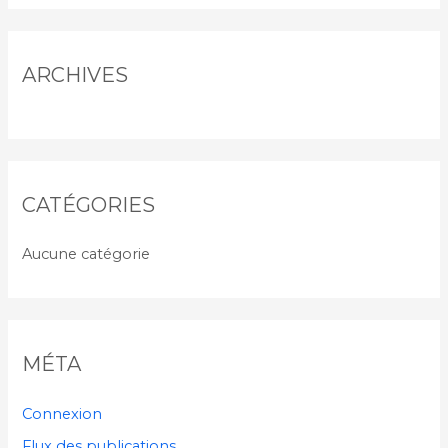
h
e
r
ARCHIVES
:
CATÉGORIES
Aucune catégorie
MÉTA
Connexion
Flux des publications